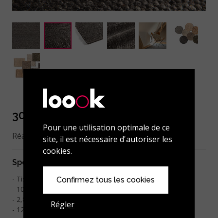
301-001-104 Charcoal
Pour une utilisation optimale de ce
Réalisation sur mesure possible.
site, il est nécessaire d'autoriser les
cookies.
Spécifications
Tissé à la main
Confirmez tous les cookies
100% laine feutrée
2
2,8 kg/m
Régler
12 mm d'épaisseur