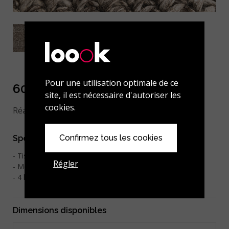
Pour une utilisation optimale de ce
608-001-104 Charcoal
site, il est nécessaire d'autoriser les
cookies.
Réalisation sur mesure possible.
Confirmez tous les cookies
Spécifications
Tissé à la main
Régler
Mélange Laine 70% / Viscose 30%
2
4 kg/m
Dimensions disponibles