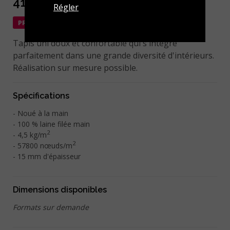
418-006-103 Middle Grey
Régler
PROMO
Tapis uni doux et confortable qui s'intègre
parfaitement dans une grande diversité d'intérieurs.
Réalisation sur mesure possible.
Spécifications
Noué à la main
100 % laine filée main
2
4,5 kg/m
2
57800 nœuds/m
15 mm d'épaisseur
Dimensions disponibles
Formats sur demande