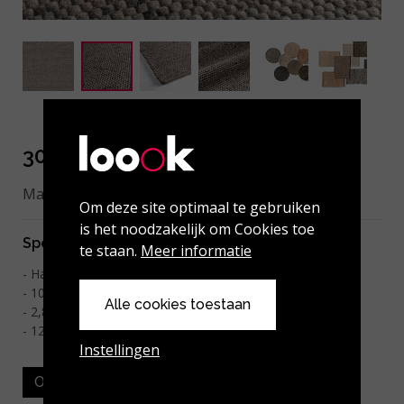
301-001-103 Middle Grey
Maatwerk mogelijk.
Om deze site optimaal te gebruiken
is het noodzakelijk om Cookies toe
Specificaties
te staan.
Meer informatie
Handgeweven
100% Vervilte wol
Alle cookies toestaan
2
2,8 kg/m
12 mm dik
Instellingen
Ook verkrijgbaar als rond tapijt