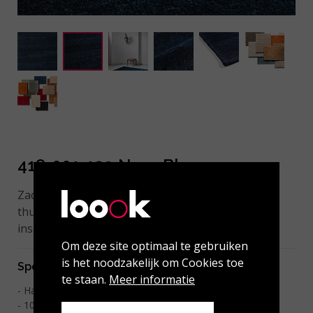
418-001-129 Navy Blue
Zacht en rustgevend uni tapijt dat zich helemaal
thuisvoelt binnen interieurs van uiteenlopende
inspiratie. Maatwerk mogelijk.
Om deze site optimaal te gebruiken
is het noodzakelijk om Cookies toe
Specificaties
te staan.
Meer informatie
Handgeknoopt
100% handgesponnen wol