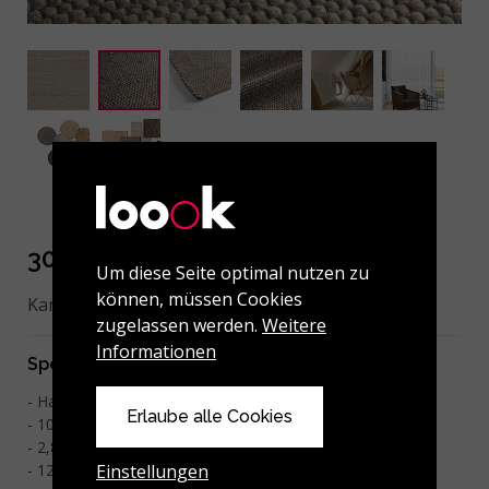
301-001-108 Taupe
Um diese Seite optimal nutzen zu
können, müssen Cookies
Kann nach Maß gefertigt werden.
zugelassen werden.
Weitere
Informationen
Spezifikationen
Handgewebt
Erlaube alle Cookies
100% gefilzte Wolle
2
2,8 kg/m
Einstellungen
12 mm dick